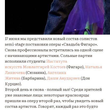
17 июня мы представили новый состав солистов
semi-stage постановки оперы «Свадьба Фигаро».
Снова профессионалы встретились на одной сцене
с начинающими артистами. Сольные партии
исполнили студенты
Института
искусств
Мовлатгирей Костоев
(Фигаро),
Наталья
Линючева
(Сюзанна),
Ангелина
Житина
(Барбарина),
Даши Анудариев
(Дон
Курцио).
Второй день и снова - полный зал! Среди зрителей
уже знакомые лица: некоторые красноярцы
пришли на оперу второй раз, чтобы увидеть новый
состав артистов. Говорят, каждый раз это будто