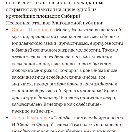
новый спектакль, насколько неожиданные
открытия случаются на сцене одной из
крупнейших площадок Сибири!
Несколько отзывов благодарной публики:
Ольга Шикунова
:
«Море удовольствия от такой
музыки, прекрасных свежих голосов, мелодичного
итальянского языка, артистизма, виртуозности
и бьющей фонтаном энергии молодости. Такому
впечатлению способствовала замысловатая
сюжетная линия, связанная с целым букетом
любовных интрижек, которая в конечном итоге
заканчивается всеобщим хэппи-эндом, все
мирятся, прощают друг друга и наслаждаются
счастливой развязкой. Браво артистам! Браво
оркестру и дирижеру! В целом, отличная опера,
замечательный театр и как следствие -
прекрасный вечер».
Елена Южакова
:
«Свадьба - это всегда про юность.
И "Свадьба Фигаро" - тоже. Тем более в исполнении
молодых артистов - студентов и выпускников