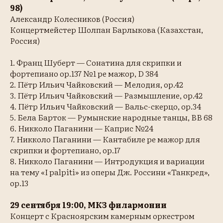
98)
Александр Колесников (Россия)
Концертмейстер Шолпан Барлыкова (Казахстан,
Россия)
1. Франц Шуберт — Сонатина для скрипки и
фортепиано op.137 №1 ре мажор, D 384
2. Пётр Ильич Чайковский — Мелодия, op.42
3. Пётр Ильич Чайковский — Размышление, op.42
4. Пётр Ильич Чайковский — Вальс-скерцо, op.34
5. Бела Барток — Румынские народные танцы, BB 68
6. Никколо Паганини — Каприс №24
7. Никколо Паганини — Кантабиле ре мажор для
скрипки и фортепиано, op.17
8. Никколо Паганини — Интродукция и вариации
на тему «I palpiti» из оперы Дж. Россини «Танкред»,
op.13
29 сентября 19:00, МКЗ филармонии
Концерт с Красноярским камерным оркестром