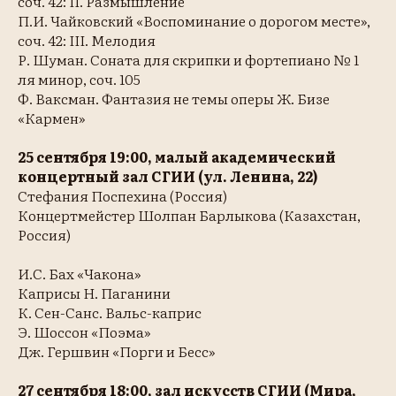
соч. 42: II. Размышление
П.И. Чайковский «Воспоминание о дорогом месте»,
соч. 42: III. Мелодия
Р. Шуман. Соната для скрипки и фортепиано № 1
ля минор, соч. 105
Ф. Ваксман. Фантазия не темы оперы Ж. Бизе
«Кармен»
25 сентября 19:00, малый академический
концертный зал СГИИ (ул. Ленина, 22)
Стефания Поспехина (Россия)
Концертмейстер Шолпан Барлыкова (Казахстан,
Россия)
И.С. Бах «Чакона»
Каприсы Н. Паганини
К. Сен-Санс. Вальс-каприс
Э. Шоссон «Поэма»
Дж. Гершвин «Порги и Бесс»
27 сентября 18:00, зал искусств СГИИ (Мира,