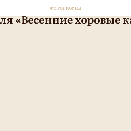
е XXVI Красноярского
ФОТОГРАФИИ
ля «Весенние хоровые 