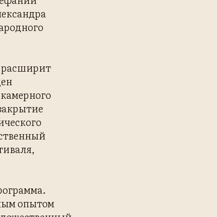
лександра
ародного
) расширит
щен
 камерного
 закрытие
ического
ественный
тиваля,
рограмма.
ным опытом
художественный