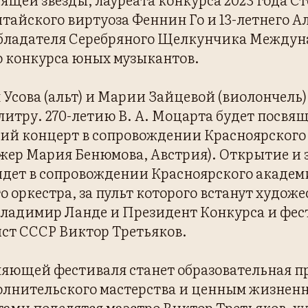
тайского виртуоза Феннин Го и 13-летнего А
обладателя Серебряного Щелкунчика Междун
о конкурса юных музыкантов.
 Усова (альт) и Марии Зайцевой (виолончель
итру. 270-летию В. А. Моцарта будет посвя
ий концерт в сопровождении Красноярского
жер Мария Бенюмова, Австрия). Открытие и
дет в сопровождении Красноярского академ
 оркестра, за пульт которого встанут худож
ладимир Ланде и Президент Конкурса и фес
ст СССР Виктор Третьяков.
яющей фестиваля станет образовательная п
олнительского мастерства и ценным жизнен
ами поделятся маэстро Виктор Третьяков, 