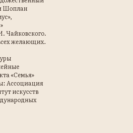
 и Шоплан
ус»,
»
И. Чайковского.
всех желающих.
туры
мейные
кта «Семья»
ры: Ассоциация
тут искусств
ждународных