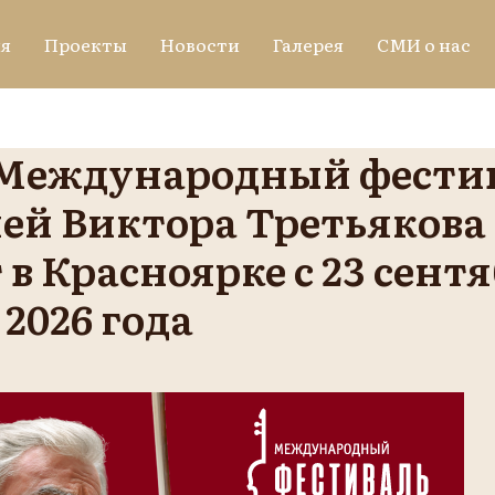
я
Проекты
Новости
Галерея
СМИ о нас
 Международный фести
ей Виктора Третьякова
в Красноярке с 23 сентя
2026 года