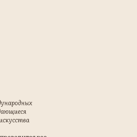
дународных
ыдающиеся
 искусства
проводится раз