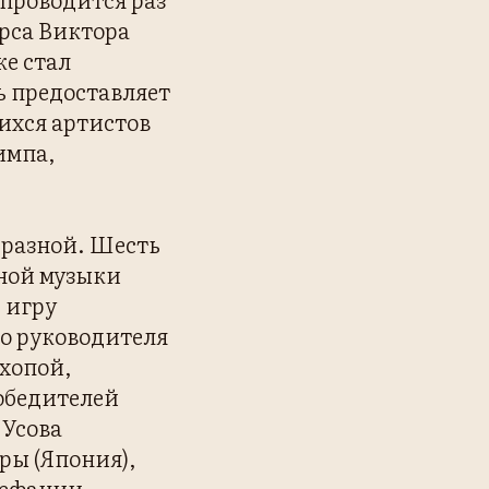
рса Виктора
же стал
ь предоставляет
ихся артистов
импа,
бразной. Шесть
ной музыки
 игру
го руководителя
хопой,
победителей
 Усова
ры (Япония),
Стефании