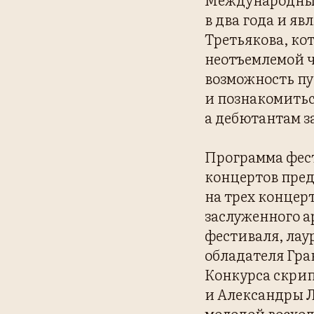
в два года и я
Третьякова, кот
неотъемлемой ч
возможность п
и познакомитьс
а дебютантам з
Программа фест
концертов пре
на трех концер
заслуженного а
фестиваля, ла
обладателя Гра
Конкурса скрип
и Александры Л
молодой восход