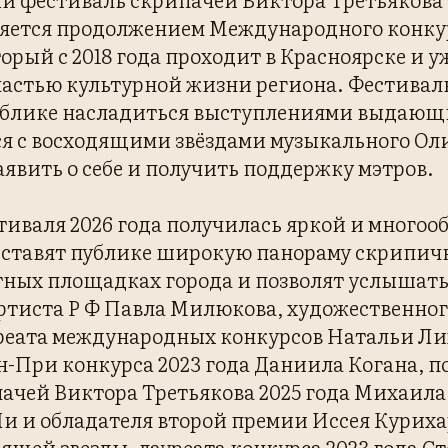
вляется продолжением Международного конку
орый с 2018 года проходит в Красноярске и у
астью культурной жизни региона. Фестивал
ублике насладиться выступлениями выдающ
я с восходящими звёздами музыкального Ол
аявить о себе и получить поддержку мэтров.
иваля 2026 года получилась яркой и многоо
дставят публике широкую панораму скрипич
тных площадках города и позволят услышать
ртиста Р Ф Павла Милюкова, художественно
уреата международных конкурсов Натальи Ли
н-При конкурса 2023 года Даниила Когана, 
ачей Виктора Третьякова 2025 года Михаила
и и обладателя второй премии Иссея Куриха
ящей звезды, лауреата конкурса 2023 года 