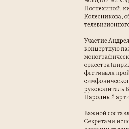
Поспехиной, ки
Колесникова, 
телевизионног
Участие Андрея
концертную пал
монографическ
оркестра (дири
фестиваля прой
симфонического
руководитель В
Народный арти
Важной составл
Секретами исп
с юными талант