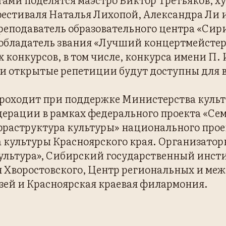
фестиваля Наталья Лихопой, Александра Ли
еподаватель образовательного центра «Сири
обладатель звания «Лучший концертмейстер
конкурсов, в том числе, конкурса имени П. 
 и открытые репетиции будут доступны для 
роходит при поддержке Министерства куль
дерации в рамках федерального проекта «Се
раструктура культуры» национального прое
 культуры Красноярского края. Организато
ультура», Сибирский государственный инсти
 Хворостовского, Центр региональных и ме
зей и Красноярская краевая филармония.